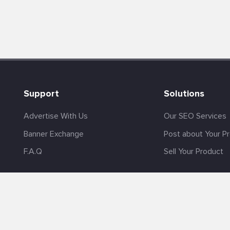
Support
Solutions
Advertise With Us
Our SEO Services
Banner Exchange
Post about Your P
F.A.Q
Sell Your Product