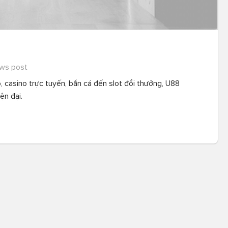
ws post
, casino trực tuyến, bắn cá đến slot đổi thưởng, U88 
n đại.
