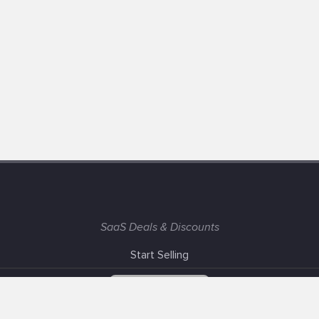
SaaS Deals & Discounts
Start Selling
+1 (425) 999-3303
6AM - 3PM PST