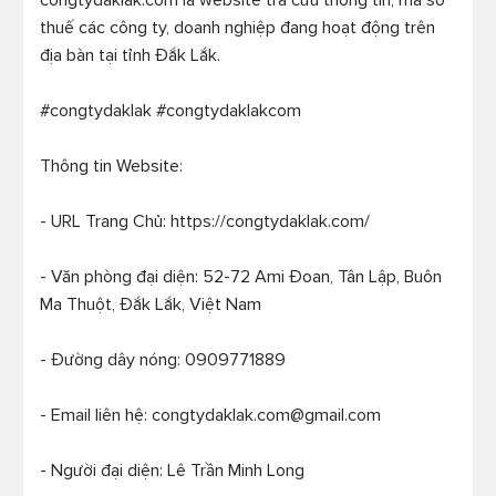
congtydaklak.com là website tra cứu thông tin, mã số 
thuế các công ty, doanh nghiệp đang hoạt động trên 
địa bàn tại tỉnh Đắk Lắk.

#congtydaklak #congtydaklakcom

Thông tin Website:

- URL Trang Chủ: https://congtydaklak.com/

- Văn phòng đại diện: 52-72 Ami Đoan, Tân Lập, Buôn 
Ma Thuột, Đắk Lắk, Việt Nam

- Đường dây nóng: 0909771889

- Email liên hệ: congtydaklak.com@gmail.com

- Người đại diện: Lê Trần Minh Long