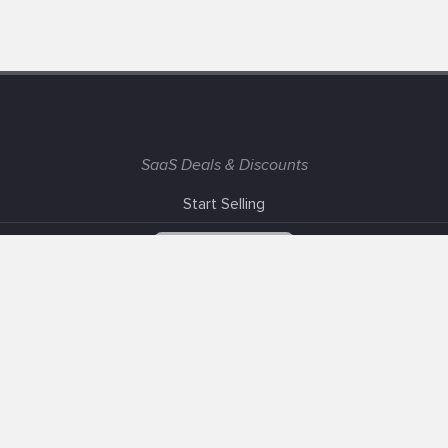
SaaS Deals & Discounts
Start Selling
+1 (425) 999-3303
6AM - 3PM PST
Support
Advertise With Us
Banner Exchange
F.A.Q