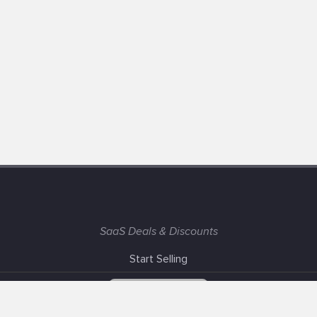
SaaS Deals & Discounts
Start Selling
+1 (425) 999-3303
6AM - 3PM PST