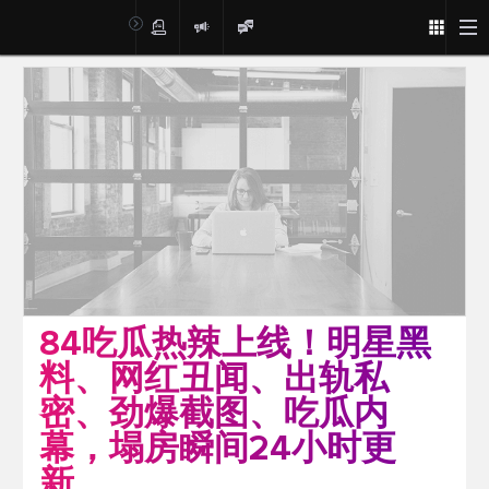
Post
84吃瓜热辣上线！明星黑
料、网红丑闻、出轨私
密、劲爆截图、吃瓜内
幕，塌房瞬间24小时更
新。