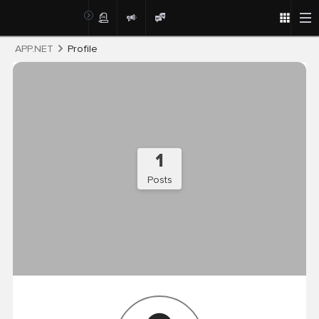
Post
APP.NET
Profile
1
Posts