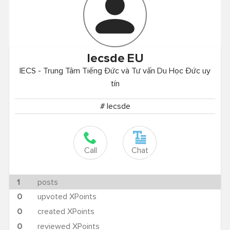
Iecsde
EU
IECS - Trung Tâm Tiếng Đức và Tư vấn Du Học Đức uy
tín
# Iecsde
Call
Chat
1
posts
0
upvoted XPoints
0
created XPoints
0
reviewed XPoints