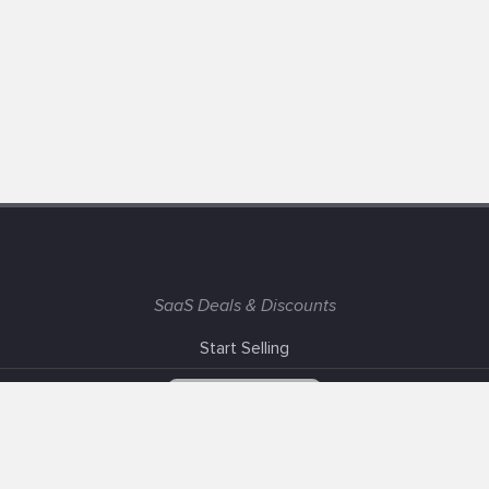
SaaS Deals & Discounts
Start Selling
+1 (425) 999-3303
6AM - 3PM PST
Support