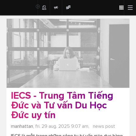
Post
IECS - Trung Tâm Tiếng
Đức và Tư vấn Du Học
Đức uy tín
manhattan,
fri. 29 aug. 2025 9:07 am,
news post