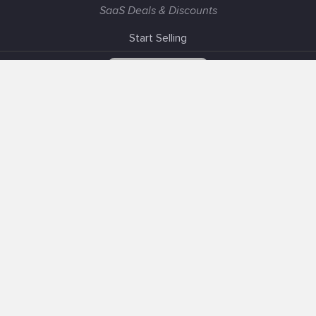
SaaS Deals & Discounts
Start Selling
+1 (425) 999-3303
6AM - 3PM PST
Support
Advertise With Us
Banner Exchange
F.A.Q
Solutions
Our SEO Services
Post about Your Product
Sell Your Product