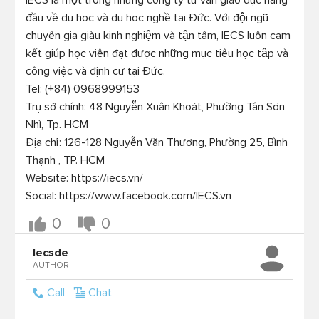
IECS là một trong những công ty tư vấn giáo dục hàng 
đầu về du học và du học nghề tại Đức. Với đội ngũ 
chuyên gia giàu kinh nghiệm và tận tâm, IECS luôn cam 
kết giúp học viên đạt được những mục tiêu học tập và 
công việc và định cư tại Đức.

Tel: (+84) 0968999153

Trụ sở chính: 48 Nguyễn Xuân Khoát, Phường Tân Sơn 
Nhì, Tp. HCM

Địa chỉ: 126-128 Nguyễn Văn Thương, Phường 25, Bình 
Thạnh , TP. HCM

Website: https://iecs.vn/

0
0
Iecsde
AUTHOR
Call
Chat