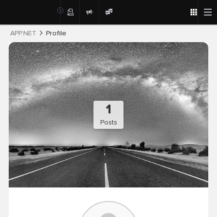
Post
APP.NET
Profile
1
Posts