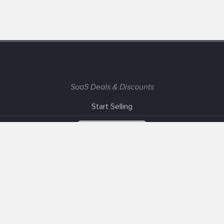
SaaS Deals & Discounts
Start Selling
+1 (425) 999-3303
6AM - 3PM PST
Support
Advertise With Us
Banner Exchange
F.A.Q