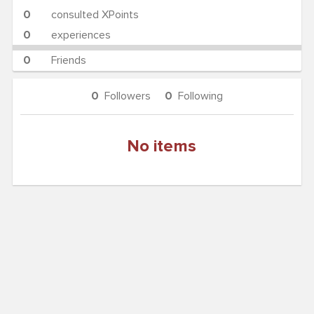
0
consulted XPoints
0
experiences
0
Friends
0
Followers
0
Following
No items