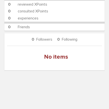
0
reviewed XPoints
0
consulted XPoints
0
experiences
0
Friends
0
Followers
0
Following
No items