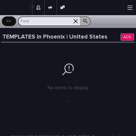
Post
>>
TEMPLATES in Phoenix | United States
ADD
---
No items to display
...