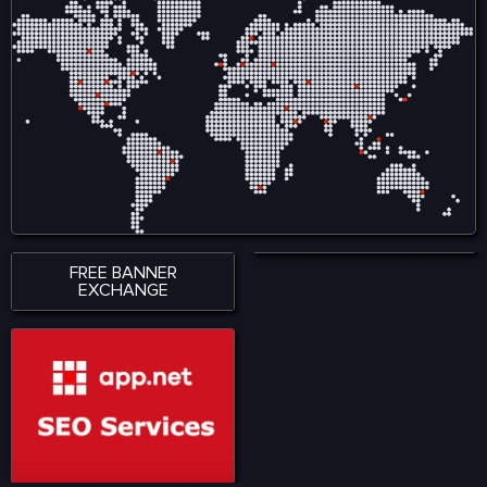
historisnya. Kamu akan
menemukan kisah
inspiratif yang
menunjukkan bagaimana
tangan emas menjadi
jembatan antara masa lalu
dan masa depan.
FREE BANNER
EXCHANGE