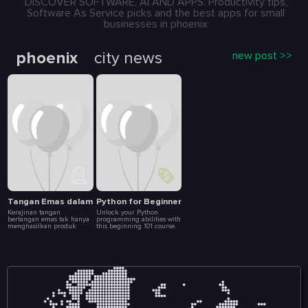
DISCOVER SOFTWARE, AI AND APPS. Productivity tips,
Software As Service picks and the best apps for small
businesses in phoenix
phoenix
city news
new post >>
Tangan Emas dalam Dunia Kerajinan: Karya yang Menghidupkan Buday
Python for Beginners
Kerajinan tangan
Unlock your Python
bertangan emas tak hanya
programming abilities with
menghasilkan produk
this beginning 101 course.
indah, tapi juga
It's the most beginner-
menghidupkan dan
friendly course you can
melestarikan budaya.
find on the internet, rated
Artikel ini mengupas
#1 among fresh starters in
bagaimana para pengrajin
coding. The powerful part
dengan tangan emas
of it is the focus on AI and
berperan sebagai penjaga
Machine Learning,
tradisi sekaligus inovator
including some exercises
yang membawa kerajinan
on Artificial Intelligence
ke era modern tanpa
model training.
kehilangan nilai