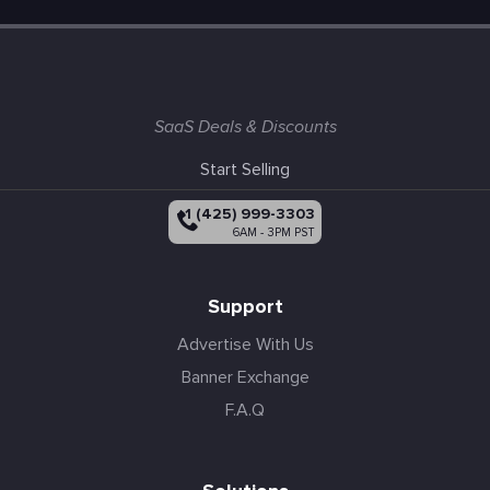
SaaS Deals & Discounts
Start Selling
+1 (425) 999-3303
6AM - 3PM PST
Support
Advertise With Us
Banner Exchange
F.A.Q